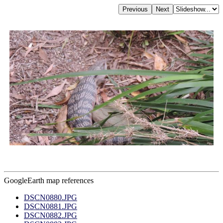
GoogleEarth map references
DSCN0880.JPG
DSCN0881.JPG
DSCN0882.JPG