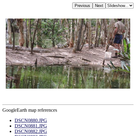
GoogleEarth map references
DSCN0880.JPG
DSCN0881.JPG
DSCN0882.JPG