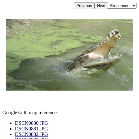
GoogleEarth map references
DSCN0880.JPG
DSCN0881.JPG
DSCN0882.JPG