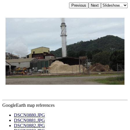
GoogleEarth map references
DSCN0880.JPG
DSCN0881.JPG
DSCN0882.JPG