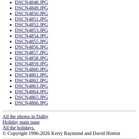
DSCN4848.JPG
DSCN4849.JPG
DSCN4850.JPG
DSCN4851.JPG
DSCN4852.JPG
DSCN4853.JPG
DSCN4854.JPG
DSCN4855.JPG
DSCN4856.JPG
DSCN4857.JPG
DSCN4858.JPG
DSCN4859.JPG
DSCN4860.JPG
DSCN4861.JPG
DSCN4862.JPG
DSCN4863.JPG
DSCN4864.JPG
DSCN4865.JPG
DSCN4866.JPG
All the photos in Dalby
Holiday main page
All the holidays.
© Copyright 1996-2026 Kerry Raymond and David Horton