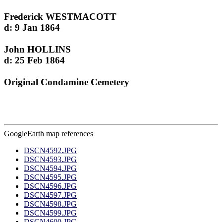
Frederick WESTMACOTT
d: 9 Jan 1864
John HOLLINS
d: 25 Feb 1864
Original Condamine Cemetery
GoogleEarth map references
DSCN4592.JPG
DSCN4593.JPG
DSCN4594.JPG
DSCN4595.JPG
DSCN4596.JPG
DSCN4597.JPG
DSCN4598.JPG
DSCN4599.JPG
DSCN4600.JPG